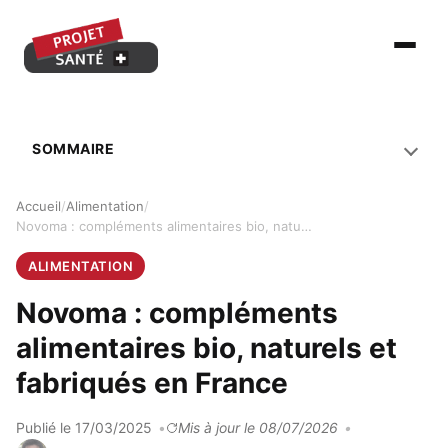
Ouvrir le
SOMMAIRE
Accueil
Alimentation
Novoma : compléments alimentaires bio, naturels et fabriqués en France
ALIMENTATION
Novoma : compléments
alimentaires bio, naturels et
fabriqués en France
Publié le 17/03/2025
Mis à jour le 08/07/2026