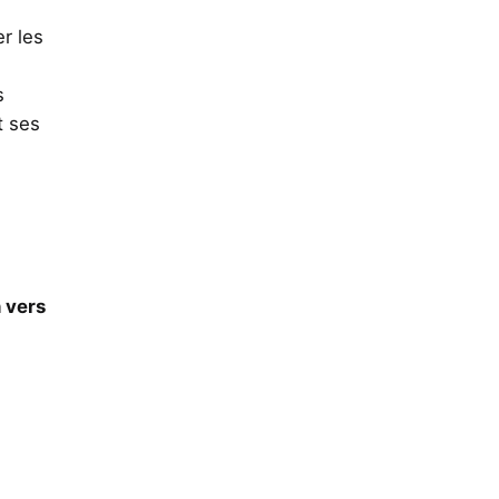
r les
s
t ses
 vers