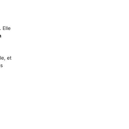
 Elle
n
le, et
os