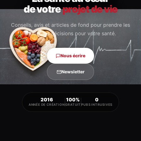
de votre
projet de vie
Conseils, avis et articles de fond
pour prendre les
meilleures décisions pour votre santé.
Nous écrire
Newsletter
2016
100%
0
ANNÉE DE CRÉATION
GRATUIT
PUBS INTRUSIVES